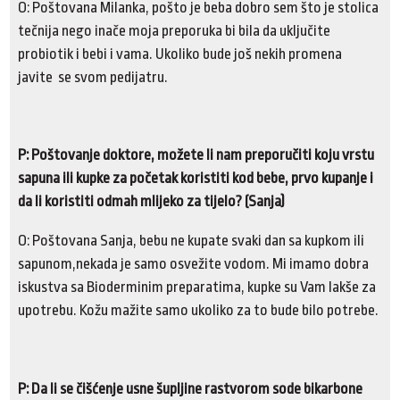
O: Poštovana Milanka, pošto je beba dobro sem što je stolica
tečnija nego inače moja preporuka bi bila da uključite
probiotik i bebi i vama. Ukoliko bude još nekih promena
javite se svom pedijatru.
P: Poštovanje doktore, možete li nam preporučiti koju vrstu
sapuna ili kupke za početak koristiti kod bebe, prvo kupanje i
da li koristiti odmah mlijeko za tijelo? (Sanja)
O: Poštovana Sanja, bebu ne kupate svaki dan sa kupkom ili
sapunom,nekada je samo osvežite vodom. Mi imamo dobra
iskustva sa Bioderminim preparatima, kupke su Vam lakše za
upotrebu. Kožu mažite samo ukoliko za to bude bilo potrebe.
P: Da li se čišćenje usne šupljine rastvorom sode bikarbone