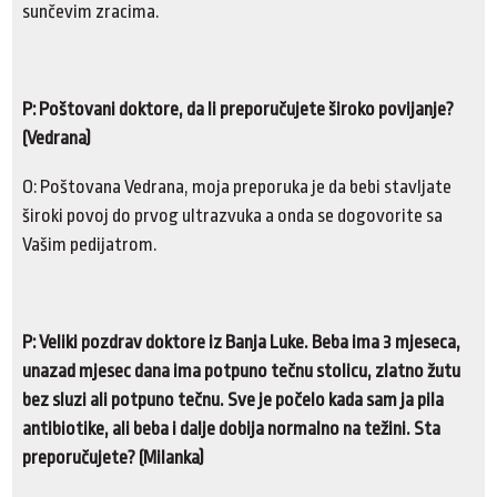
sunčevim zracima.
P: Poštovani doktore, da li preporučujete široko povijanje?
(Vedrana)
O: Poštovana Vedrana, moja preporuka je da bebi stavljate
široki povoj do prvog ultrazvuka a onda se dogovorite sa
Vašim pedijatrom.
P: Veliki pozdrav doktore iz Banja Luke. Beba ima 3 mjeseca,
unazad mjesec dana ima potpuno tečnu stolicu, zlatno žutu
bez sluzi ali potpuno tečnu. Sve je počelo kada sam ja pila
antibiotike, ali beba i dalje dobija normalno na težini. Sta
preporučujete? (Milanka)