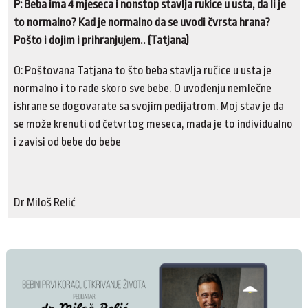
P: Beba ima 4 mjeseca i nonstop stavlja rukice u usta, da li je
to normalno? Kad je normalno da se uvodi čvrsta hrana?
Pošto i dojim i prihranjujem.. (Tatjana)
O: Poštovana Tatjana to što beba stavlja ručice u usta je
normalno i to rade skoro sve bebe. O uvođenju nemlečne
ishrane se dogovarate sa svojim pedijatrom. Moj stav je da
se može krenuti od četvrtog meseca, mada je to individualno
i zavisi od bebe do bebe
Dr Miloš Relić