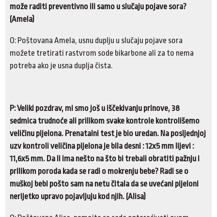
može raditi preventivno ili samo u slučaju pojave sora?
(Amela)
O: Poštovana Amela, usnu duplju u slučaju pojave sora
možete tretirati rastvrom sode bikarbone ali za to nema
potreba ako je usna duplja čista.
P: Veliki pozdrav, mi smo još u iščekivanju prinove, 38
sedmica trudnoće ali prilikom svake kontrole kontrolišemo
veličinu pijelona. Prenatalni test je bio uredan. Na posljednjoj
uzv kontroli veličina pijelona je bila desni : 12x5 mm lijevi :
11,6x5 mm. Da li ima nešto na što bi trebali obratiti pažnju i
prilikom poroda kada se radi o mokrenju bebe? Radi se o
muškoj bebi pošto sam na netu čitala da se uvećani pijeloni
nerijetko upravo pojavljuju kod njih. (Alisa)