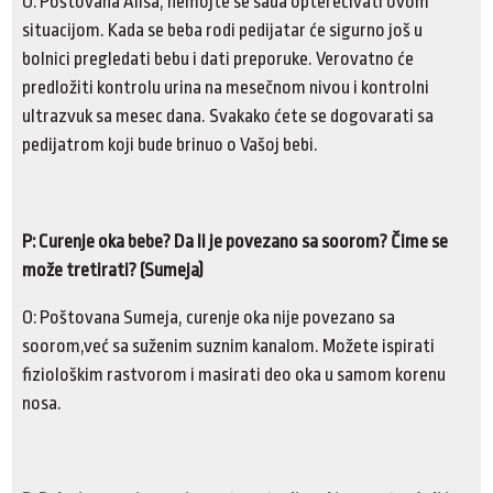
O: Poštovana Alisa, nemojte se sada opterećivati ovom
situacijom. Kada se beba rodi pedijatar će sigurno još u
bolnici pregledati bebu i dati preporuke. Verovatno će
predložiti kontrolu urina na mesečnom nivou i kontrolni
ultrazvuk sa mesec dana. Svakako ćete se dogovarati sa
pedijatrom koji bude brinuo o Vašoj bebi.
P: Curenje oka bebe? Da li je povezano sa soorom? Čime se
može tretirati? (Sumeja)
O: Poštovana Sumeja, curenje oka nije povezano sa
soorom,već sa suženim suznim kanalom. Možete ispirati
fiziološkim rastvorom i masirati deo oka u samom korenu
nosa.