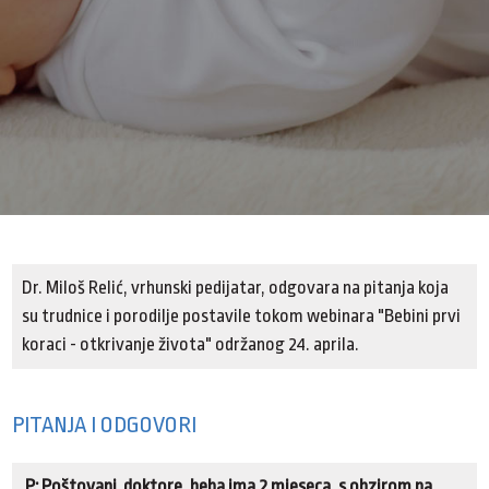
Dr. Miloš Relić, vrhunski pedijatar, odgovara na pitanja koja
su trudnice i porodilje postavile tokom webinara "Bebini prvi
koraci - otkrivanje života" održanog 24. aprila.
PITANJA I ODGOVORI
P: Poštovani doktore, beba ima 2 mjeseca, s obzirom na