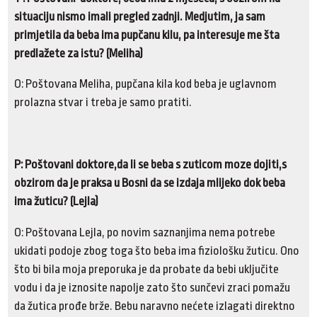
situaciju nismo imali pregled zadnji. Medjutim, ja sam
primjetila da beba ima pupčanu kilu, pa interesuje me šta
predlažete za istu? (Meliha)
O: Poštovana Meliha, pupčana kila kod beba je uglavnom
prolazna stvar i treba je samo pratiti.
P: Poštovani doktore,da li se beba s zuticom moze dojiti,s
obzirom da je praksa u Bosni da se izdaja mlijeko dok beba
ima žuticu? (Lejla)
O: Poštovana Lejla, po novim saznanjima nema potrebe
ukidati podoje zbog toga što beba ima fiziološku žuticu. Ono
što bi bila moja preporuka je da probate da bebi uključite
vodu i da je iznosite napolje zato što sunčevi zraci pomažu
da žutica prođe brže. Bebu naravno nećete izlagati direktno