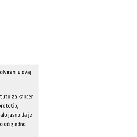
lvirani u ovaj
itutu za kancer
prototip,
alo jasno da je
lo očigledno