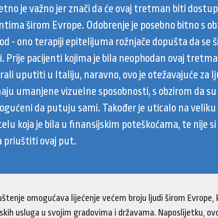
tno je važno jer znači da će ovaj tretman biti dostu
entima širom Evrope. Odobrenje je posebno bitno s o
od - ono terapiji epitelijuma rožnjače dopušta da se ši
. Prije pacijenti kojima je bila neophodan ovaj tretm
ali uputiti u Italiju, naravno, ovo je otežavajuće za l
maju umanjene vizuelne sposobnosti, s obzirom da su 
gućeni da putuju sami. Također je uticalo na veliku
telu koja je bila u finansijskim poteškoćama, te nije si
priuštiti ovaj put.
štenje omogućava lijećenje većem broju ljudi širom Evrope, k
kih usluga u svojim gradovima i državama. Naposlijetku, ovo