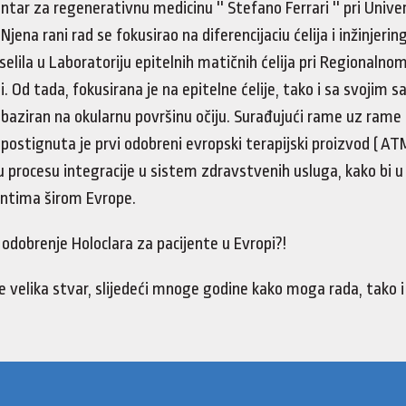
entar za regenerativnu medicinu '' Stefano Ferrari '' pri Uni
Njena rani rad se fokusirao na diferencijaciu ćelija i inžinjering
selila u Laboratoriju epitelnih matičnih ćelija pri Regionaln
i. Od tada, fokusirana je na epitelne ćelije, tako i sa svojim
o baziran na okularnu površinu očiju. Surađujući rame uz rame
postignuta je prvi odobreni evropski terapijski proizvod ( ATM
u procesu integracije u sistem zdravstvenih usluga, kako bi u
entima širom Evrope.
 odobrenje Holoclara za pacijente u Evropi?!
e velika stvar, slijedeći mnoge godine kako moga rada, tako i