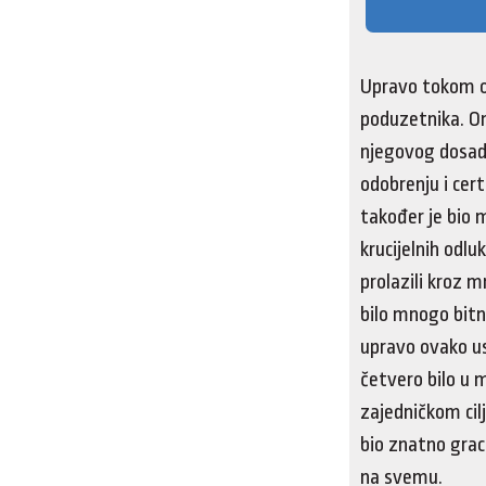
Upravo tokom o
poduzetnika. On 
njegovog dosad
odobrenju i cert
također je bio 
krucijelnih odl
prolazili kroz 
bilo mnogo bitn
upravo ovako us
četvero bilo u 
zajedničkom cilj
bio znatno grac
na svemu.