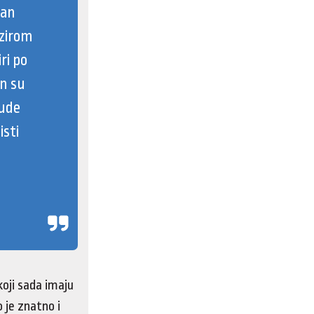
pan
bzirom
ri po
an su
jude
isti
oji sada imaju
 je znatno i