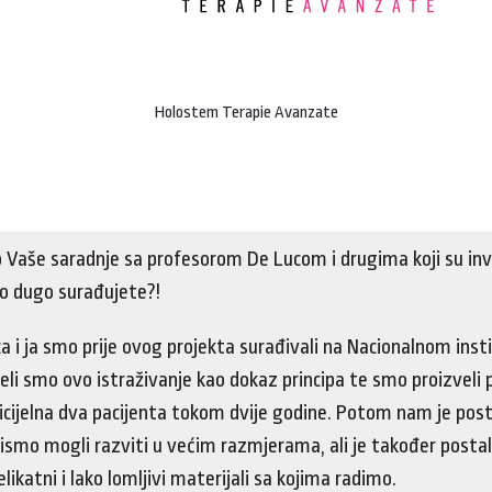
Holostem Terapie Avanzate
o Vaše saradnje sa profesorom De Lucom i drugima koji su invo
iko dugo surađujete?!
a i ja smo prije ovog projekta surađivali na Nacionalnom inst
eli smo ovo istraživanje kao dokaz principa te smo proizveli 
icijelna dva pacijenta tokom dvije godine. Potom nam je post
ismo mogli razviti u većim razmjerama, ali je također posta
likatni i lako lomljivi materijali sa kojima radimo.