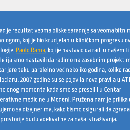
rad je rezultat veoma bliske saradnje sa veoma bitni
ologom, koji je bio krucijelan u kliničkom progresu o
logije,
Paolo Rama
, koji je nastavio da radi u našem 
e i ja smo nastavili da radimo na zasebnim projektima
arijere teku paralelno već nekoliko godina, koliko r
loclaru. 2007 godine su se pojavila nova pravila u A
čno onog momenta kada smo se preselili u Centar
erativne medicine u Modeni. Pružena nam je prilika 
ujemo sa dizajnerima, kako bismo osigurali da zgrada 
 prostorije budu adekvatne za naša istraživanja.