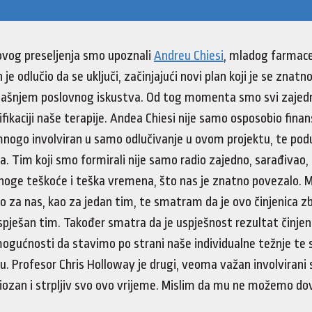
vog preseljenja smo upoznali
Andreu Chiesi
, mladog farmac
je odlučio da se uključi, začinjajući novi plan koji je se znatn
ašnjem poslovnog iskustva. Od tog momenta smo svi zajedn
ifikaciji naše terapije. Andea Chiesi nije samo osposobio finan
mnogo involviran u samo odlučivanje u ovom projektu, te po
uka. Tim koji smo formirali nije samo radio zajedno, sarađivao
mnoge teškoće i teška vremena, što nas je znatno povezalo. M
o za nas, kao za jedan tim, te smatram da je ovo činjenica 
pješan tim. Također smatra da je uspješnost rezultat činjeni
mogućnosti da stavimo po strani naše individualne težnje te
u. Profesor Chris Holloway je drugi, veoma važan involvirani s
iozan i strpljiv svo ovo vrijeme. Mislim da mu ne možemo dov