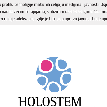
o profilu tehnoligije matičnih ćelija, u medijima i javnosti. O
 u nadolazećim terapijama, s obzirom da se sa sigurnošću mož
jim rukuje adekvatno, gdje je bitno da upravo javnost bude u