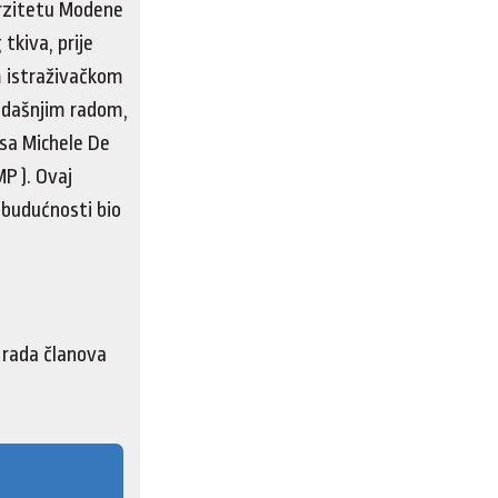
verzitetu Modene
 tkiva, prije
om istraživačkom
 sadašnjim radom,
 sa Michele De
P ). Ovaj
 budućnosti bio
 rada članova