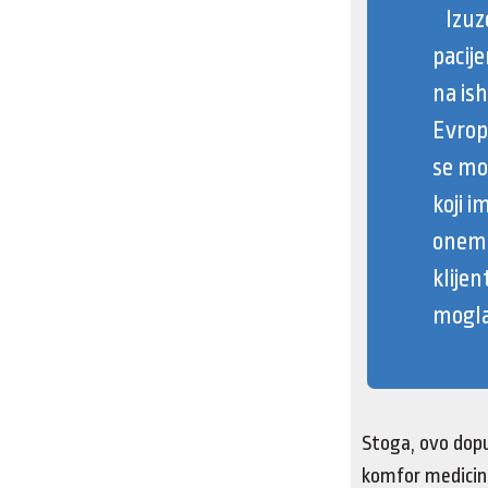
Izuze
pacij
na ish
Evropi
se mor
koji i
onemo
klijen
mogla 
Stoga, ovo dopu
komfor medicins