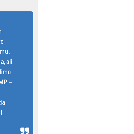
m
ve
timu.
, ali
adimo
TMP –
da
i