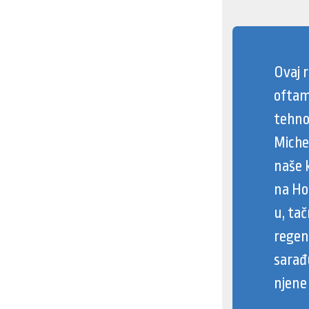
Ovaj 
oftam
tehno
Michel
naše k
na Ho
u, ta
regen
sarađ
njene