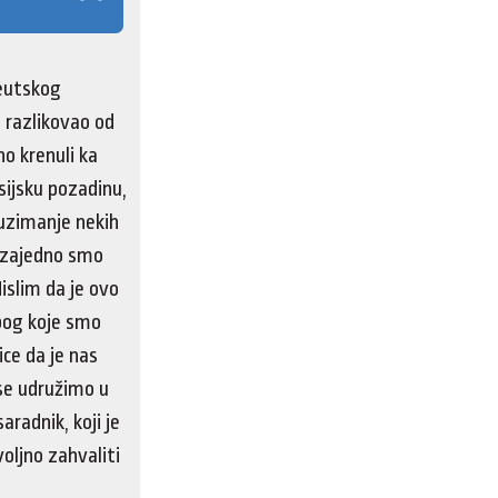
eutskog
o razlikovao od
o krenuli ka
sijsku pozadinu,
duzimanje nekih
, zajedno smo
islim da je ovo
zbog koje smo
ce da je nas
 se udružimo u
aradnik, koji je
oljno zahvaliti