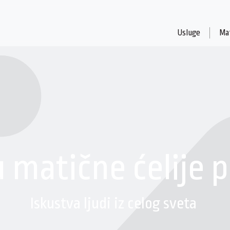
Usluge
Mat
 matične ćelije
Iskustva ljudi iz celog sveta