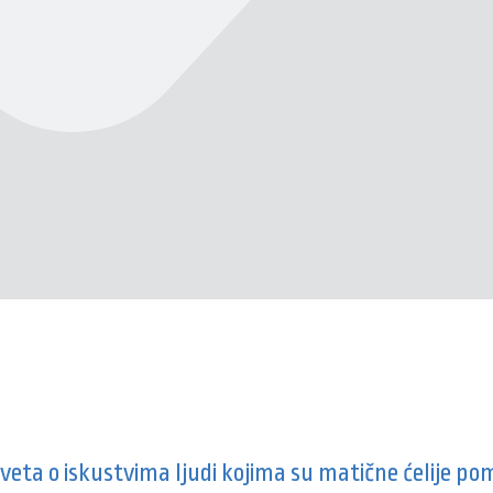
 sveta o iskustvima ljudi kojima su matične ćelije po