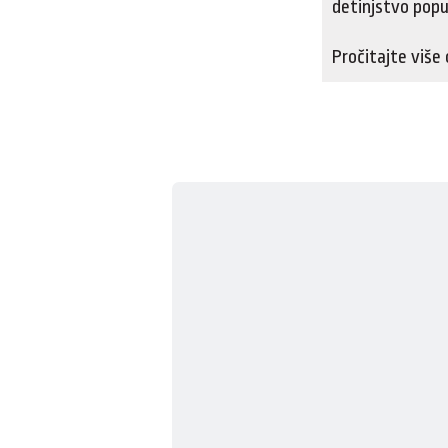
detinjstvo popu
Pročitajte više