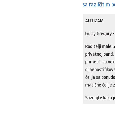
sa različitim 
AUTIZAM
Gracy Gregory -
Roditelji male G
privatnoj banci.
primetili su ne
dijagnostifikov
ćelija sa ponud
matične ćelije 
Saznajte kako je