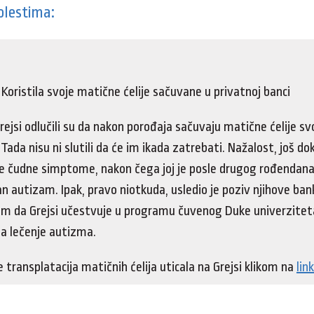
bolestima:
 Koristila svoje matične ćelije sačuvane u privatnoj banci
rejsi odlučili su da nakon porođaja sačuvaju matične ćelije sv
 Tada nisu ni slutili da će im ikada zatrebati. Nažalost, još dok
ke čudne simptome, nakon čega joj je posle drugog rođendan
an autizam. Ipak, pravo niotkuda, usledio je poziv njihove ba
om da Grejsi učestvuje u programu čuvenog Duke univerziteta 
za lečenje autizma.
 transplatacija matičnih ćelija uticala na Grejsi klikom na
link