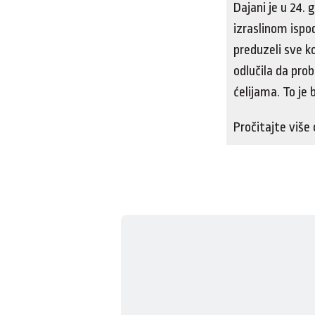
Dajani je u 24.
izraslinom ispo
preduzeli sve k
odlučila da prob
ćelijama. To je 
Pročitajte više 