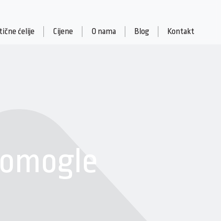
ične ćelije
Cijene
O nama
Blog
Kontakt
 pomogle