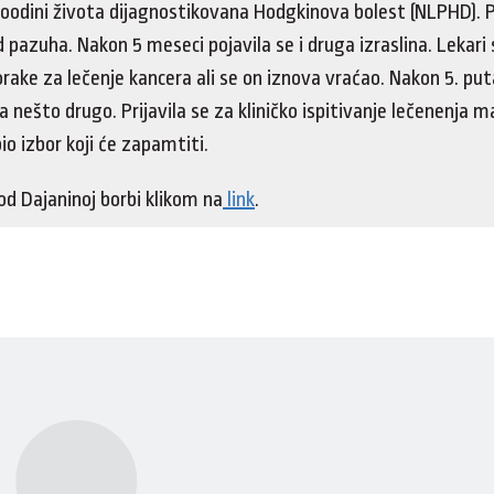
 goodini života dijagnostikovana Hodgkinova bolest (NLPHD). P
d pazuha. Nakon 5 meseci pojavila se i druga izraslina. Lekar
orake za lečenje kancera ali se on iznova vraćao. Nakon 5. put
a nešto drugo. Prijavila se za kliničko ispitivanje lečenenja 
bio izbor koji će zapamtiti.
od Dajaninoj borbi klikom na
link
.