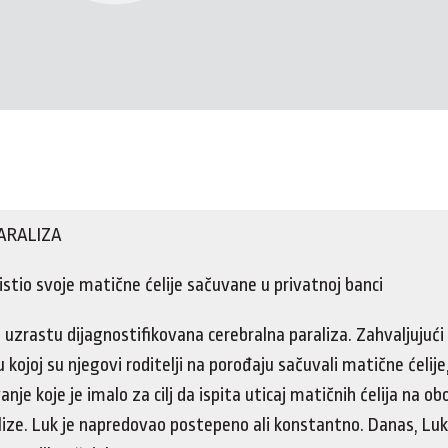
ARALIZA
istio svoje matične ćelije sačuvane u privatnoj banci
 uzrastu dijagnostifikovana cerebralna paraliza. Zahvaljujući 
u kojoj su njegovi roditelji na porođaju sačuvali matične ćelije
vanje koje je imalo za cilj da ispita uticaj matičnih ćelija na ob
lize. Luk je napredovao postepeno ali konstantno. Danas, Luk h