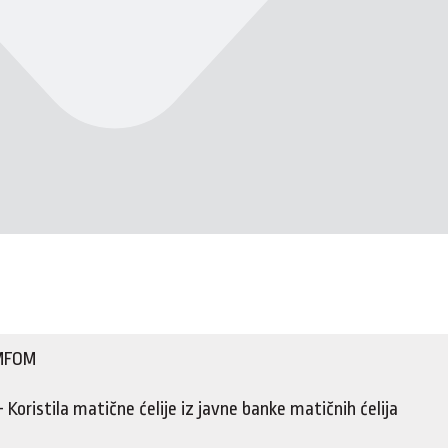
MFOM
 Koristila matične ćelije iz javne banke matičnih ćelija