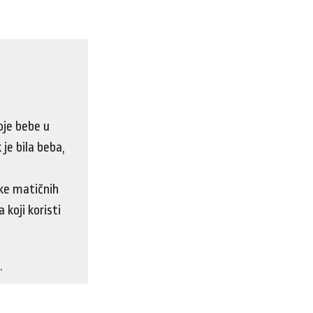
oje bebe u
 je bila beba,
a
nke matičnih
koji koristi
.