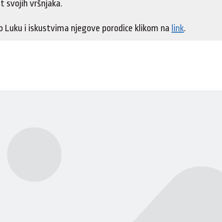
t svojih vršnjaka.
 o Luku i iskustvima njegove porodice klikom na
link
.