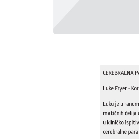
CEREBRALNA P
Luke Fryer - Kor
Luku je u ranom
matičnih ćelija 
u kliničko ispiti
cerebralne para