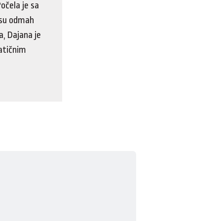
očela je sa
i su odmah
a, Dajana je
matičnim