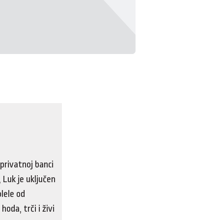
privatnoj banci
, Luk je uključen
olele od
oda, trči i živi