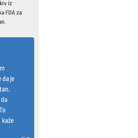
krv iz
uka FDA za
an.
om
 da je
itan.
 da
To
– kaže