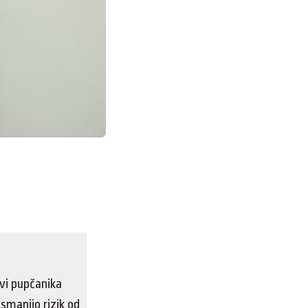
rvi pupčanika
 smanjio rizik od