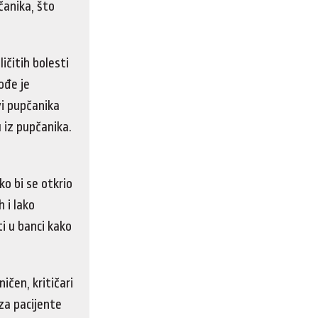
čanika, što
ličitih bolesti
ođe je
vi pupčanika
u iz pupčanika.
o bi se otkrio
h i lako
ti u banci kako
ičen, kritičari
 za pacijente