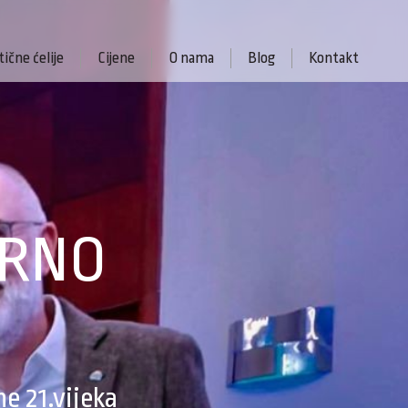
ične ćelije
Cijene
O nama
Blog
Kontakt
ARNO
e 21.vijeka