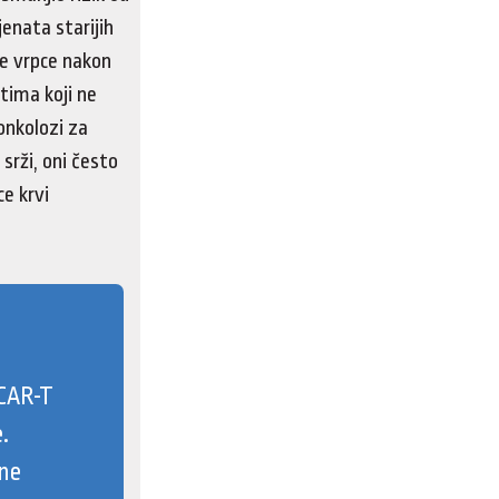
jenata starijih
ne vrpce nakon
ntima koji ne
onkolozi za
rži, oni često
ce krvi
 CAR-T
.
ane