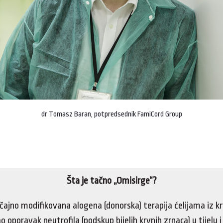
dr Tomasz Baran, potpredsednik FamiCord Group
Šta je tačno „Omisirge“?
čajno modifikovana alogena (donorska) terapija ćelijama iz k
o oporavak neutrofila (podskup bijelih krvnih zrnaca) u tijelu i