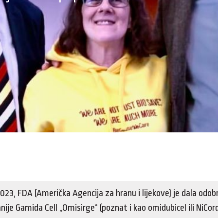
2023, FDA (Američka Agencija za hranu i lijekove) je dala odob
ije Gamida Cell „Omisirge“ (poznat i kao omidubicel ili NiCord