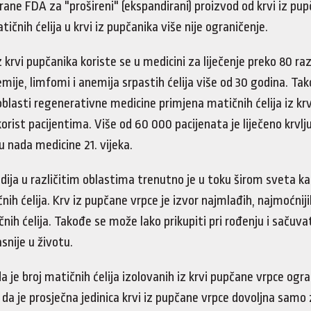
rane FDA za "prošireni" (ekspandirani) proizvod od krvi iz pup
tičnih ćelija u krvi iz pupčanika više nije ograničenje.
iz krvi pupčanika koriste se u medicini za liječenje preko 80 raz
mije, limfomi i anemija srpastih ćelija više od 30 godina. Tak
blasti regenerativne medicine primjena matičnih ćelija iz kr
korist pacijentima. Više od 60 000 pacijenata je liječeno krvlj
su nada medicine 21. vijeka.
dija u različitim oblastima trenutno je u toku širom sveta kak
nih ćelija. Krv iz pupčane vrpce je izvor najmlađih, najmoćniji
ih ćelija. Takođe se može lako prikupiti pri rođenju i sačuva
asnije u životu.
a je broj matičnih ćelija izolovanih iz krvi pupčane vrpce ogran
i da je prosječna jedinica krvi iz pupčane vrpce dovoljna samo