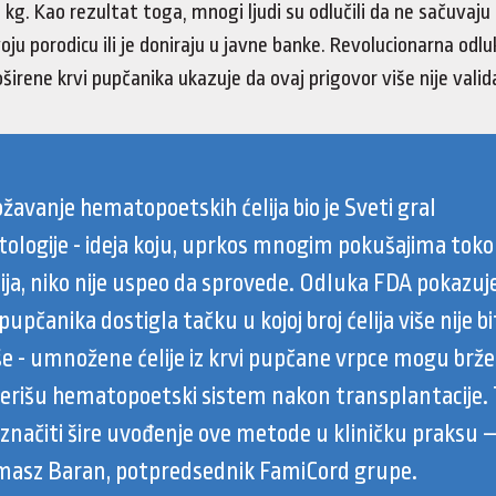
kg. Kao rezultat toga, mnogi ljudi su odlučili da ne sačuvaju 
oju porodicu ili je doniraju u javne banke. Revolucionarna odl
širene krvi pupčanika ukazuje da ovaj prigovor više nije valid
avanje hematopoetskih ćelija bio je Sveti gral
ologije - ideja koju, uprkos mnogim pokušajima tok
ija, niko nije uspeo da sprovede. Odluka FDA pokazuje
 pupčanika dostigla tačku u kojoj broj ćelija više nije b
še - umnožene ćelije iz krvi pupčane vrpce mogu brže
erišu hematopoetski sistem nakon transplantacije. 
značiti šire uvođenje ove metode u kliničku praksu 
masz Baran, potpredsednik FamiCord grupe.