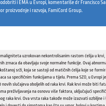
 odobriti i EMA u Evropi, komentariše dr Francisco Sa
tor proizvodnje i razvoja, FamiCord Group.
k maligniteta uzrokovan nekontrolisanim rastom ćelija u krvi,
ih zrnaca da obavljaju svoje normalne funkcije. Ovaj abnormaln
koštanoj srži, koja se sastoji od matičnih ćelija koje se formir
naca sa specifičnim funkcijama u tijelu. Prema SZO, u Evropi j
 novih slučajeva oboljelih od raka krvi. Rak krvi može biti fat
ma preživljavanja na osnovu više faktora, uključujući specifi
og raka krvi. Ova vrsta raka takođe može izazvati ozbiljne i
ijelo i dovesti do simptoma kao što su umor, bolovi u kostima