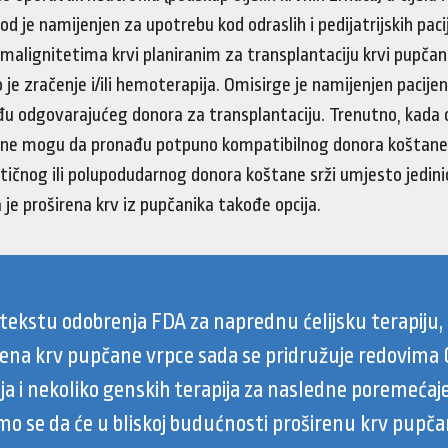
vod je namijenjen za upotrebu kod odraslih i pedijatrijskih paci
 malignitetima krvi planiranim za transplantaciju krvi pupča
o je zračenje i/ili hemoterapija. Omisirge je namijenjen pacije
 odgovarajućeg donora za transplantaciju. Trenutno, kada 
 ne mogu da pronađu potpuno kompatibilnog donora koštane s
ntičnog ili polupodudarnog donora koštane srži umjesto jedini
 je proširena krv iz pupčanika takođe opcija.
tekstu odobrenja FDA za naprednu ćelijsku terapiju,
rena krv pupčane vrpce sada se pridružuje redovima
ja i nekoliko genskih terapija za nasledne poremećaje
o se da će u bliskoj budućnosti proširenu krv pupč