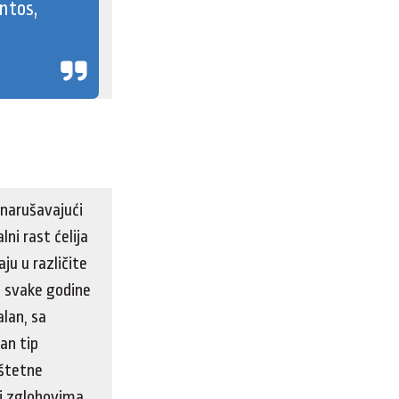
ntos,
 narušavajući
i rast ćelija
aju u različite
e svake godine
alan, sa
čan tip
 štetne
 i zglobovima,