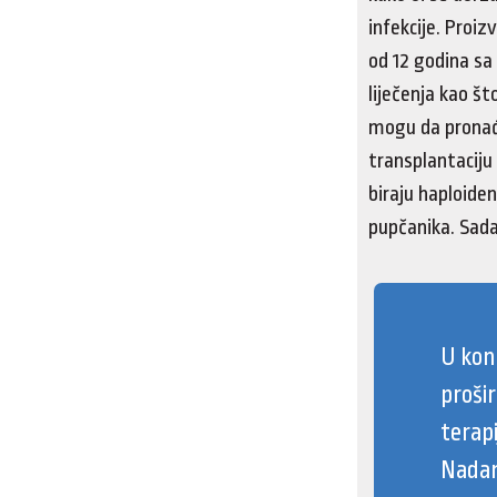
infekcije. Proiz
od 12 godina sa
liječenja kao št
mogu da pronađu
transplantaciju
biraju haploide
pupčanika. Sada
U kon
proši
terapi
Nadam