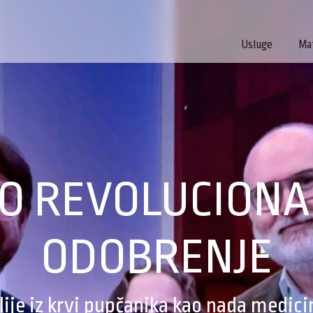
Usluge
Mat
O REVOLUCION
ODOBRENJE
lije iz krvi pupčanika kao nada medicin