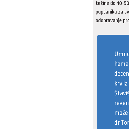
težine do 40-50 
pupčanika za sv
odobravanje pro
Umnož
hemat
decen
krv iz
Štavi
regen
može 
dr To