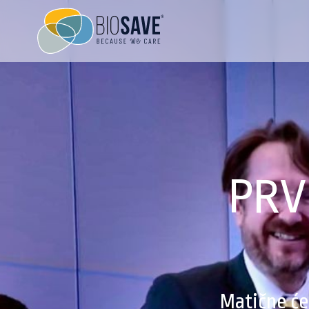
PRV
Matične će