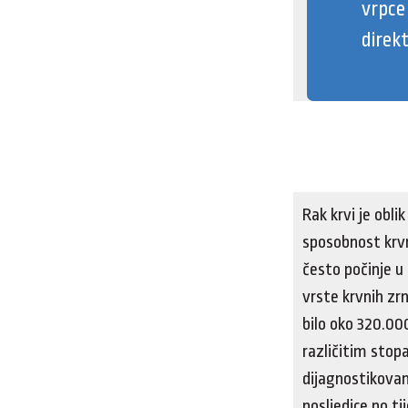
vrpce
direk
Rak krvi je obli
sposobnost krvn
često počinje u 
vrste krvnih zr
bilo oko 320.000
različitim stopa
dijagnostikovan
posljedice po t