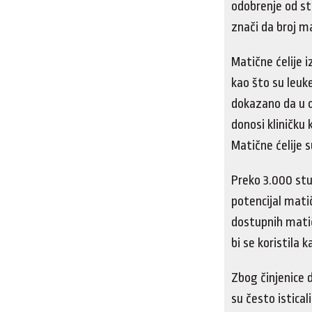
odobrenje od st
znači da broj ma
Matične ćelije 
kao što su leuke
dokazano da u o
donosi kliničku 
Matične ćelije 
Preko 3.000 stu
potencijal matič
dostupnih matičn
bi se koristila k
Zbog činjenice d
su često istical