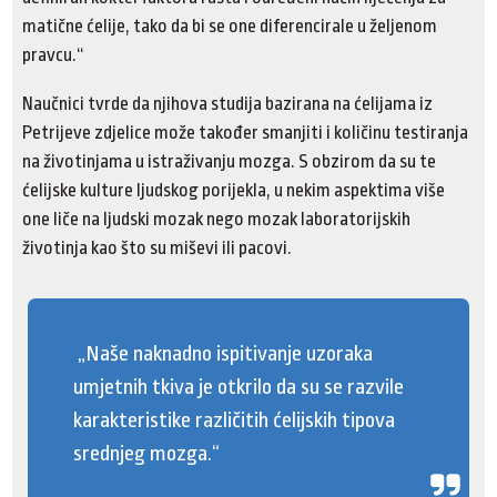
matične ćelije, tako da bi se one diferencirale u željenom
pravcu.“
Naučnici tvrde da njihova studija bazirana na ćelijama iz
Petrijeve zdjelice može također smanjiti i količinu testiranja
na životinjama u istraživanju mozga. S obzirom da su te
ćelijske kulture ljudskog porijekla, u nekim aspektima više
one liče na ljudski mozak nego mozak laboratorijskih
životinja kao što su miševi ili pacovi.
„Naše naknadno ispitivanje uzoraka
umjetnih tkiva je otkrilo da su se razvile
karakteristike različitih ćelijskih tipova
srednjeg mozga.“