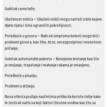
Gubitak ravnoteže;
Ukočenost mišića – Ukočeni mišići mogu nastati u bilo kojem
dijelu tijela i time ograničiti pokretljivost;
Poteškoće u govoru – Neki od simptoma bolesti mogu biti i
problemi govora, kao tiho, brzo, nerazgovijetno i monotono
pričanje;
Gubitak automatskih pokreta – Nesvjesno kretanje kao što
je smijanje, trepatanje i mahanje rukama je smanjeno;
Poteškoće u pisanju;
Problemi u držanju.
Nova otkrića pružaju naučnicima priliku da koriste ćelije kako
bi testirali način na koji faktori životne sredine kao što su