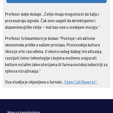
Profesor dalje dodaje: „Ćelije imaju mogućnost da šalju i
procesuiraju signale. Čak smo uspjeli da detektujemo i
dopaminergičke ćelije – baš kao one u srednjem mozgu.“
Profesor Schwamborn je dodao: "Postoje i atraktivne
ekonomske prilike u našem pristupu. Proizvodnja kultura
tkiva je vrlo razrađena. U okviru našeg daljeg istraživanja,
razvijati ćemo tehnologije s kojima možemo osigurati
kulture ostalim laboratorijama ili farmaceutskoj industriji za
njihova istraživanja.“
Ova studija je objavljena u žurnalu
„Stem Cell Reports“.
Mapa sa kancelarijama