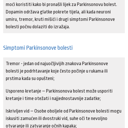
moći koristiti kako bi pronašli lijek za Parkinsonovu bolest.
Dopamin održava glatke pokrete tijela, ali kada neuroni
umiru, tremor, kruti mišići i drugi simptomi Parkinsonove
bolesti počnu dolaziti do izražaja.
Simptomi Parkinsonove bolesti
Tremor - jedan od najuočljivijih znakova Parkinsonove
bolesti je podrhtavanje koje često počinje u rukama ili
prstima kada su opušteni;
Usporeno kretanje – Parkinsonova bolest može usporiti
kretanje i time otežati i najjednostavnije zadatke;
Iskrivljen vid – Osobe oboljele od Parkinsonove bolesti mogu
iskusiti zamućen ili dvostruki vid, suhe oči te nevoljno
otvaranje ili zatvaranje očnih kapaka;