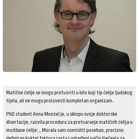
Matične ćelije se mogu pretvoriti u bilo koji tip ćelije ljudskog
tijela, ali ne mogu proizvesti kompletan organizam.
PhD student Anna Monzel je, u sklopu svoje doktorske
disertacije, razvila proceduru za pretvaranje matičnih ćelija u
moždane ćelije: „ Morala sam osmisliti poseban, precizno
definiran koktel faktora rasta i određeni način liječenja za