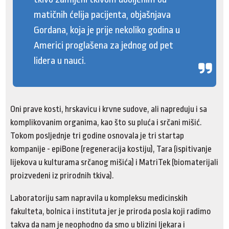
matičnih ćelija pacijenta, objašnjava
Gordana, koja je prije nekoliko godina u
Americi proglašena za jednog od pet
lidera u nauci.
Oni prave kosti, hrskavicu i krvne sudove, ali napreduju i sa
komplikovanim organima, kao što su pluća i srčani mišić.
Tokom posljednje tri godine osnovala je tri startap
kompanije - epiBone (regeneracija kostiju), Tara (ispitivanje
lijekova u kulturama srčanog mišića) i MatriTek (biomaterijali
proizvedeni iz prirodnih tkiva).
Laboratoriju sam napravila u kompleksu medicinskih
fakulteta, bolnica i instituta jer je priroda posla koji radimo
takva da nam je neophodno da smo u blizini ljekara i