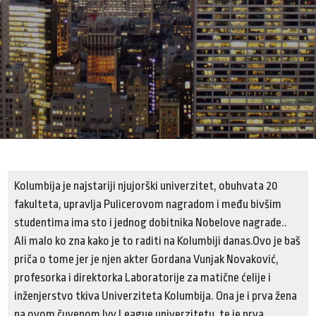
Kolumbija je najstariji njujorški univerzitet, obuhvata 20
fakulteta, upravlja Pulicerovom nagradom i među bivšim
studentima ima sto i jednog dobitnika Nobelove nagrade..
Ali malo ko zna kako je to raditi na Kolumbiji danas.Ovo je baš
priča o tome jer je njen akter Gordana Vunjak Novaković,
profesorka i direktorka Laboratorije za matične ćelije i
inženjerstvo tkiva Univerziteta Kolumbija. Ona je i prva žena
na ovom čuvenom Ivy League univerzitetu, te je prva