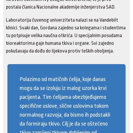
postala članica Nacionalne akademije inženjerstva SAD.
Laboratorija čuvenog univerziteta nalazi se na Vandebilt
klinici. Svaki dan, Gordana zajedno sa kolegama i studentima
tu potpisuje velika naučna otkrića. U specijalnim posudama
bioreaktorima gaje humana tkiva i organe. Svi zajedno
pokušavaju da dođu do lijekova protiv teških oboljenja.
Polazimo od matičnih ćelija, koje danas
mogu da se izoluju iz malog uzorka krvi
pacijenta. Tim ćelijama obezbjeđujemo
specifične uslove, slične uslovima tokom
normalnog razvoja, da bismo ih podstakli
da formiraju tkivo. Cilj je da se oštećeno
tkivo zamijeni tkivom dobijenim od