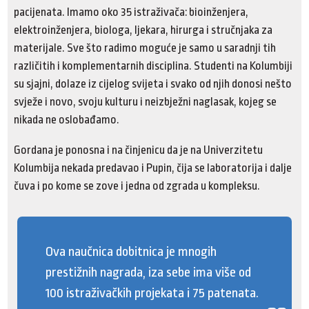
pacijenata. Imamo oko 35 istraživača: bioinženjera,
elektroinženjera, biologa, ljekara, hirurga i stručnjaka za
materijale. Sve što radimo moguće je samo u saradnji tih
različitih i komplementarnih disciplina. Studenti na Kolumbiji
su sjajni, dolaze iz cijelog svijeta i svako od njih donosi nešto
svježe i novo, svoju kulturu i neizbježni naglasak, kojeg se
nikada ne oslobađamo.
Gordana je ponosna i na činjenicu da je na Univerzitetu
Kolumbija nekada predavao i Pupin, čija se laboratorija i dalje
čuva i po kome se zove i jedna od zgrada u kompleksu.
Ova naučnica dobitnica je mnogih
prestižnih nagrada, iza sebe ima više od
100 istraživačkih projekata i 75 patenata.