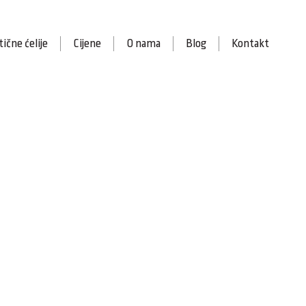
ične ćelije
Cijene
O nama
Blog
Kontakt