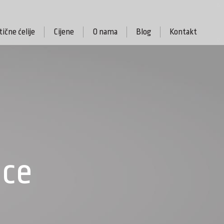
ične ćelije
Cijene
O nama
Blog
Kontakt
ice