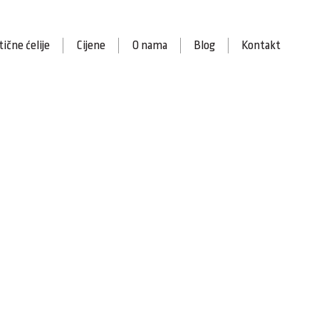
ične ćelije
Cijene
O nama
Blog
Kontakt