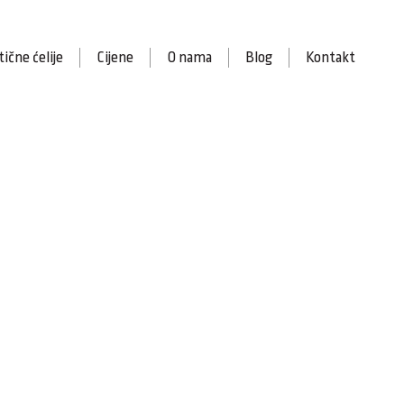
ične ćelije
Cijene
O nama
Blog
Kontakt