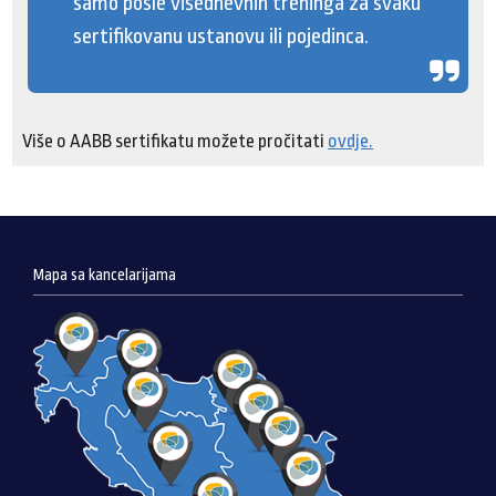
samo posle višednevnih treninga za svaku
sertifikovanu ustanovu ili pojedinca.
Više o AABB sertifikatu možete pročitati
ovdje.
Mapa sa kancelarijama