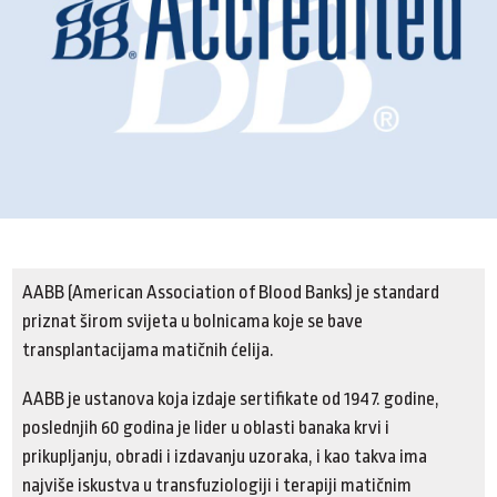
AABB (American Association of Blood Banks) je standard
priznat širom svijeta u bolnicama koje se bave
transplantacijama matičnih ćelija.
AABB je ustanova koja izdaje sertifikate od 1947. godine,
poslednjih 60 godina je lider u oblasti banaka krvi i
prikupljanju, obradi i izdavanju uzoraka, i kao takva ima
najviše iskustva u transfuziologiji i terapiji matičnim