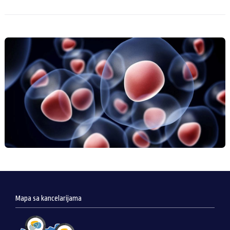
Vašem novom mjestu življenja i to je moguće uz pokrivanje troškova
preseljenja.
Da bi se matične ćelije iskoristile ordinirajući ldoktor mora da indikuje
terapiju matičnim ćelijama za određenu bolest. Zatim se šalje pismeni
zahtev sa naznakom u kojoj bolnici i kada je planirana terapija. Bio
Save u saradnji sa FamiCord-om organizuje transport matičnih ćelija od
banke do bolnice i to potpuno besplatno za svakog klijenta kompanije
Bio Save.
Mapa sa kancelarijama