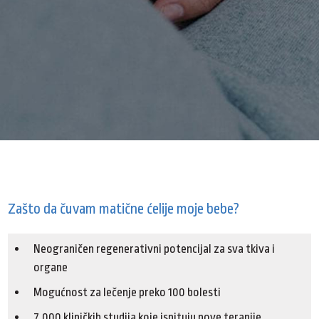
Zašto da čuvam matične ćelije moje bebe?
Neograničen regenerativni potencijal za sva tkiva i
organe
Mogućnost za lečenje preko 100 bolesti
7. 000 kliničkih studija koje ispituju nove terapije